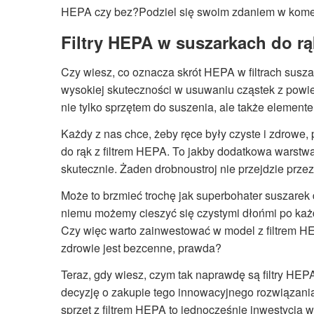
HEPA czy bez?Podziel się swoim zdaniem w kome
Filtry HEPA w suszarkach do rąk
Czy wiesz, co oznacza skrót HEPA w filtrach suszarek
wysokiej skuteczności w usuwaniu cząstek z powietr
nie tylko sprzętem do suszenia, ale także elemente
Każdy z nas chce, żeby ręce były czyste i zdrowe,
do rąk z filtrem HEPA. To jakby dodatkowa warstwa
skutecznie. Żaden drobnoustroj nie przejdzie przez 
Może to brzmieć trochę jak superbohater suszarek do
niemu możemy cieszyć się czystymi dłońmi po każ
Czy więc warto zainwestować w model z filtrem H
zdrowie jest bezcenne, prawda?
Teraz, gdy wiesz, czym tak naprawdę są filtry HEP
decyzję o zakupie tego innowacyjnego rozwiązania
sprzęt z filtrem HEPA to jednocześnie inwestycja