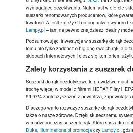
stronę sklepu internetowego
Duka
. Tam znajdziesz
wymagające oczekiwania. Natomiast w ofercie skl
suszarki renomowanych producentów, które gwarant
trwałość. A jeśli zależy Ci na bogactwie wyboru i 
Lampy.pl
– tam na pewno znajdziesz idealny model
Podsumowując, inwestycja w suszarkę do rąk bezdo
temu nie tylko zadbasz o higienę swoich rąk, ale t
sklepach internetowych i ciesz się komfortem uż
Zalety korzystania z suszarek 
Suszarki do rąk bezdotykowe to prawdziwe must-h
trochę więcej w model z filtrami HEPA? Filtry HEP
99,97% zanieczyszczeń z powietrza, zapewniając n
Dlaczego warto rozważyć suszarkę do rąk bezdotyk
także o nasze zdrowie. Dzięki skutecznemu system
wirusów podczas suszenia rąk. Która suszarka robi 
Duka
,
Illuminations.pl promocja
czy
Lampy.pl
, gdz