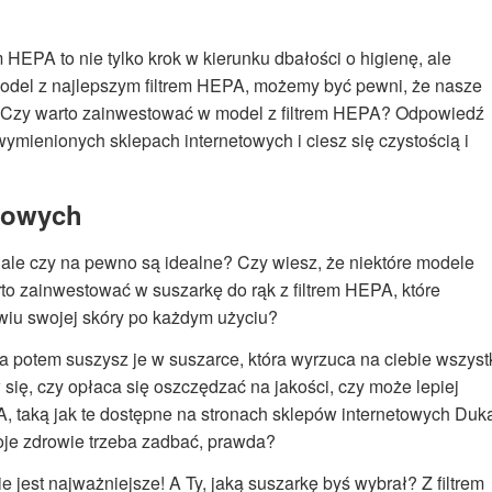
 HEPA to nie tylko krok w kierunku dbałości o higienę, ale
odel z najlepszym filtrem HEPA, możemy być pewni, że nasze
. Czy warto zainwestować w model z filtrem HEPA? Odpowiedź
ymienionych sklepach internetowych i ciesz się czystością i
kowych
 ale czy na pewno są idealne? Czy wiesz, że niektóre modele
o zainwestować w suszarkę do rąk z filtrem HEPA, które
owiu swojej skóry po każdym użyciu?
 a potem suszysz je w suszarce, która wyrzuca na ciebie wszyst
 się, czy opłaca się oszczędzać na jakości, czy może lepiej
 taką jak te dostępne na stronach sklepów internetowych Duk
woje zdrowie trzeba zadbać, prawda?
 jest najważniejsze! A Ty, jaką suszarkę byś wybrał? Z filtrem