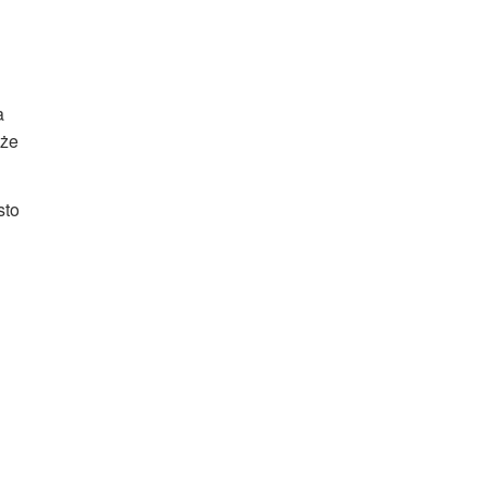
a
oże
sto