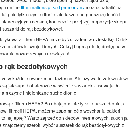
 szeroki wybór modeli, które spełnią nawet najbardziej
epu online
Illuminations.pl kod promocyjny
można natrafić na
ują nie tylko czyste dłonie, ale także energooszczędność i
konkurencyjnych cenach, koniecznie przejrzyj propozycje sklepu
 suszarki do rąk bezdotykowej.
tykową z filtrem HEPA może być strzałem w dziesiątkę. Dzięk
akże o zdrowie swoje i innych. Odkryj bogatą ofertę dostępną w
ytkowania nowoczesnych rozwiązań!
do rąk bezdotykowych
ave w każdej nowoczesnej łazience. Ale czy warto zainwestow
A są jak superbohaterowie w świecie suszarek - usuwają do
am czyste i higieniczne suche dłonie.
ową z filtrem HEPA? Bo dbają one nie tylko o nasze dłonie, al
owi filtracji HEPA, możemy zapomnieć o wdychaniu bakterii i
to najlepiej? Warto zajrzeć do sklepów internetowych, takich ja
ie znajdziemy szeroki wybór suszarek do rąk bezdotykowych z