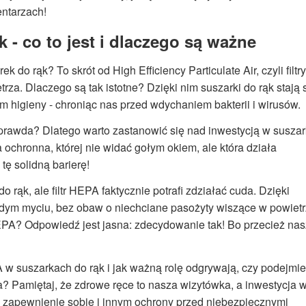
ntarzach!
 - co to jest i dlaczego są ważne
 do rąk? To skrót od High Efficiency Particulate Air, czyli filtry
za. Dlaczego są tak istotne? Dzięki nim suszarki do rąk stają 
m higieny - chroniąc nas przed wdychaniem bakterii i wirusów.
 prawda? Dlatego warto zastanowić się nad inwestycją w susza
 ochronna, której nie widać gołym okiem, ale która działa
tę solidną barierę!
 rąk, ale filtr HEPA faktycznie potrafi zdziałać cuda. Dzięki
dym myciu, bez obaw o niechciane pasożyty wiszące w powietr
EPA? Odpowiedź jest jasna: zdecydowanie tak! Bo przecież na
A w suszarkach do rąk i jak ważną rolę odgrywają, czy podejmi
? Pamiętaj, że zdrowe ręce to nasza wizytówka, a inwestycja 
 w zapewnienie sobie i innym ochrony przed niebezpiecznymi