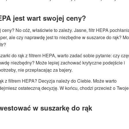
EPA jest wart swojej ceny?
j ceny? No cóż, właściwie to zależy. Jasne, filtr HEPA pochłani
uper, ale czy naprawdę jest to niezbędne w suszarce do rąk? M
tr?
rki do rąk z filtrem HEPA, warto zadać sobie pytanie: czy czę
aprawdę niezbędny? Może lepiej zachować krytyczne podejście i
trzeby, nie przepłacając za bajery.
k z filtrem HEPA? Decyzja należy do Ciebie. Może warto
dejmiesz ostateczną decyzję. W końcu, chodzi przecież o Twoje
westować w suszarkę do rąk