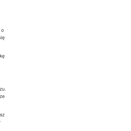
 o
się
rkę
zu.
sze
esz
w