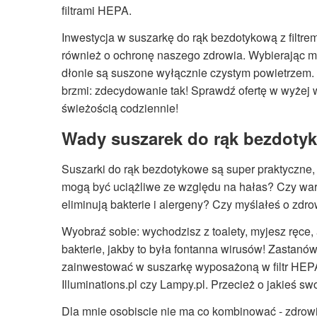
filtrami HEPA.
Inwestycja w suszarkę do rąk bezdotykową z filtrem
również o ochronę naszego zdrowia. Wybierając m
dłonie są suszone wyłącznie czystym powietrzem
brzmi: zdecydowanie tak! Sprawdź ofertę w wyżej w
świeżością codziennie!
Wady suszarek do rąk bezdoty
Suszarki do rąk bezdotykowe są super praktyczne,
mogą być uciążliwe ze względu na hałas? Czy wart
eliminują bakterie i alergeny? Czy myślałeś o zdr
Wyobraź sobie: wychodzisz z toalety, myjesz ręce,
bakterie, jakby to była fontanna wirusów! Zastanów
zainwestować w suszarkę wyposażoną w filtr HEPA,
Illuminations.pl czy Lampy.pl. Przecież o jakieś s
Dla mnie osobiscie nie ma co kombinować - zdrowie